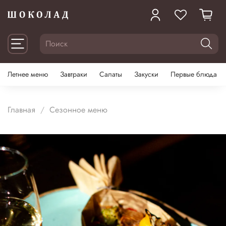
Летнее меню
Завтраки
Салаты
Закуски
Первые блюда
Главная
Сезонное меню