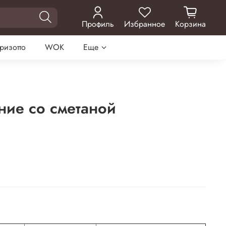
Профиль
Избранное
Корзина
 ризотто
WOK
Еще
ие со сметаной