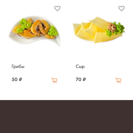
Грибы
Сыр
50 ₽
70 ₽